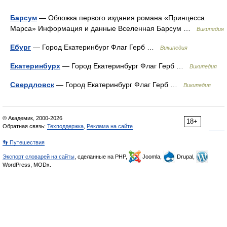
Барсум
— Обложка первого издания романа «Принцесса
Марса» Информация и данные Вселенная Барсум …
Википедия
Ебург
— Город Екатеринбург Флаг Герб …
Википедия
Екатеринбурх
— Город Екатеринбург Флаг Герб …
Википедия
Свердловск
— Город Екатеринбург Флаг Герб …
Википедия
© Академик, 2000-2026
18+
Обратная связь:
Техподдержка
,
Реклама на сайте
👣 Путешествия
Экспорт словарей на сайты
, сделанные на PHP,
Joomla,
Drupal,
WordPress, MODx.