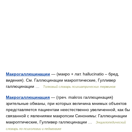
Макрогаллюцинации
— (макро + лат. hallucinatio – бред,
видения). См. Галлюцинации макроптические, Гулливер
галлюцинации …
Толковый словарь психиатрических терминов
Макрогаллюцинация
— (греч. makros галлюцинация)
зрительные обманы, при которых величина мнимых объектов
представляется пациентам неестественно увеличенной, как бы
связанной с явлениями макропсии Синонимы: Галлюцинации
макроптические, Гулливер галлюцинации …
Энциклопедический
словарь по психологии и педагогике